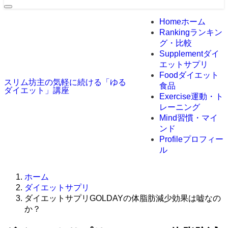
Home
ホーム
Ranking
ランキン
グ・比較
Supplement
ダイ
エットサプリ
Food
ダイエット
スリム坊主の気軽に続ける「ゆる
食品
ダイエット」講座
Exercise
運動・ト
レーニング
Mind
習慣・マイ
ンド
Profile
プロフィー
ル
ホーム
ダイエットサプリ
ダイエットサプリGOLDAYの体脂肪減少効果は嘘なの
か？