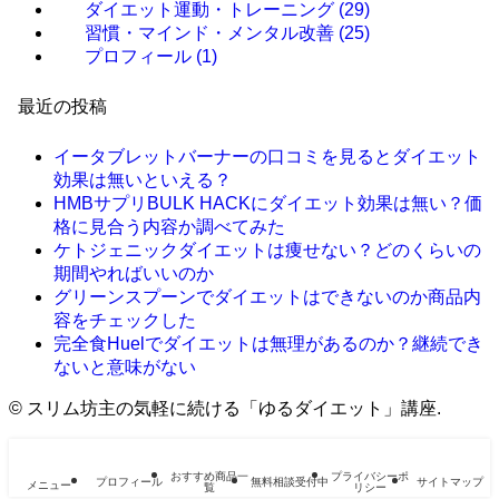
ダイエット運動・トレーニング
(29)
習慣・マインド・メンタル改善
(25)
プロフィール
(1)
最近の投稿
イータブレットバーナーの口コミを見るとダイエット
効果は無いといえる？
HMBサプリBULK HACKにダイエット効果は無い？価
格に見合う内容か調べてみた
ケトジェニックダイエットは痩せない？どのくらいの
期間やればいいのか
グリーンスプーンでダイエットはできないのか商品内
容をチェックした
完全食Huelでダイエットは無理があるのか？継続でき
ないと意味がない
©
スリム坊主の気軽に続ける「ゆるダイエット」講座.
おすすめ商品一
プライバシーポ
プロフィール
無料相談受付中
サイトマップ
メニュー
覧
リシー