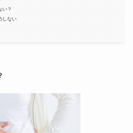
ない？
めしない
？