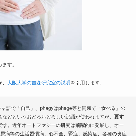
みます。
が、
大阪大学の吉森研究室の説明
を引用します。
リシャ語で「自己」、phagyはphage等と同類で「食べる」の
食などというおどろおどろしい訳語が使われますが、
要す
です
。近年オートファジーの研究は飛躍的に発展し、オー
糖尿病等の生活習慣病、心不全、腎症、感染症、各種の炎症