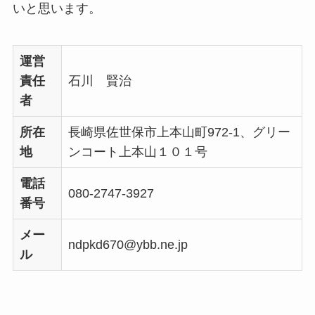
いと思います。
運営
責任
石川 賢治
者
所在
長崎県佐世保市上本山町972-1、グリー
地
ンコート上本山１０１号
電話
080-2747-3927
番号
メー
ndpkd670@ybb.ne.jp
ル